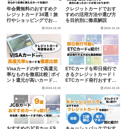
年会費無料のおすすめク
クレジットカードでおす
レジットカード34選！旅
すめの活用方法や選び方
行やショッピングでお得
を目的別に徹底解説
に利用できるクレカの選
2024.10.28
2024.10.16
び方を解説
Visaカードの中で高還元
ETCカードを即日発行で
率なものを徹底比較│ポイ
きるクレジットカード！
ント還元が高いカード希
ETCカード発行おすすめ
望者必見！
クレジットカード8選
2024.10.16
2024.10.16
おすすめのJCBカード9
キャッシュバックでおす