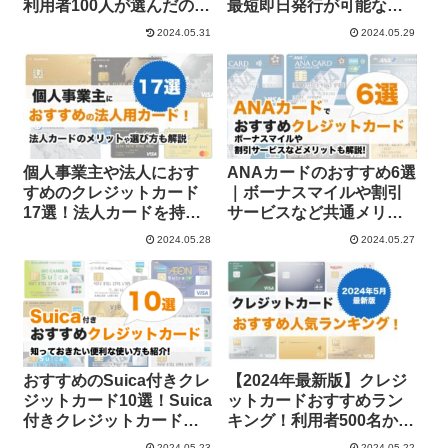
利用者100人が選んだのは
最短即日発行が可能な
これ
Mastercard（マスターカ
2024.05.31
2024.05.29
ード）を解説
個人事業主や法人におす
ANAカードのおすすめ6選
すめのクレジットカード
｜ボーナスマイルや割引
17選！法人カードを持つ
サービスなど共通メリッ
メリットやカードの選び
トも解説
2024.05.28
2024.05.27
方を徹底解説
おすすめのSuica付きクレ
【2024年最新版】クレジ
ジットカード10選！Suica
ットカードおすすめラン
付きクレジットカードな
キング！利用者500名から
らオートチャージが便利
アンケート調査を実施！
2024.05.23
2024.05.22