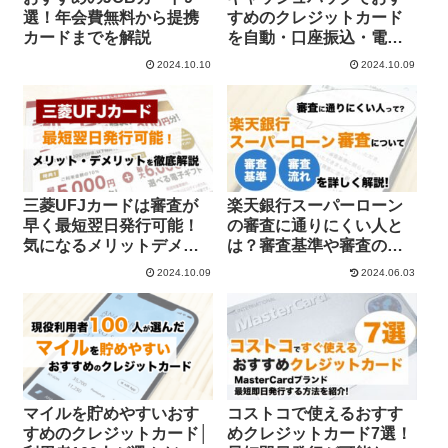
選！年会費無料から提携
すめのクレジットカード
カードまでを解説
を自動・口座振込・電子
マネー別に徹底解説
2024.10.10
2024.10.09
三菱UFJカードは審査が
楽天銀行スーパーローン
早く最短翌日発行可能！
の審査に通りにくい人と
気になるメリットデメリ
は？審査基準や審査の流
ットを徹底解説
れについて
2024.10.09
2024.06.03
マイルを貯めやすいおす
コストコで使えるおすす
すめのクレジットカード│
めクレジットカード7選！