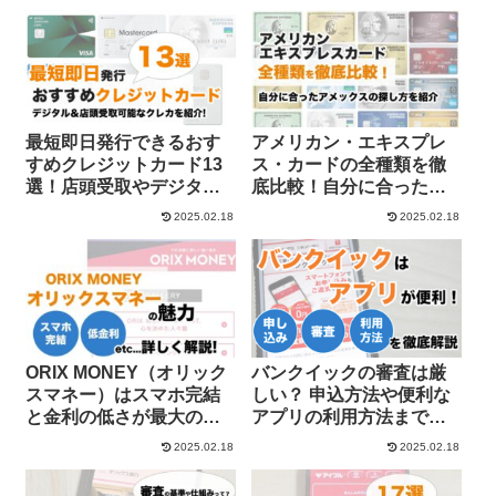
徹底比較
最短即日発行できるおす
アメリカン・エキスプレ
すめクレジットカード13
ス・カードの全種類を徹
選！店頭受取やデジタル
底比較！自分に合ったお
発行が可能なクレカを解
すすめのアメックスを持
2025.02.18
2025.02.18
説
とう
ORIX MONEY（オリック
バンクイックの審査は厳
スマネー）はスマホ完結
しい？ 申込方法や便利な
と金利の低さが最大の魅
アプリの利用方法まで詳
力
しく解説
2025.02.18
2025.02.18