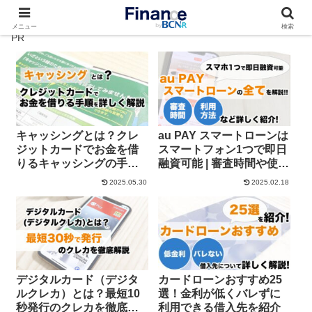
メニュー
検索
キャッシングとは？クレ
au PAY スマートローンは
ジットカードでお金を借
スマートフォン1つで即日
りるキャッシングの手順
融資可能 | 審査時間や使い
を詳しく解説
方を解説
2025.05.30
2025.02.18
デジタルカード（デジタ
カードローンおすすめ25
ルクレカ）とは？最短10
選！金利が低くバレずに
秒発行のクレカを徹底解
利用できる借入先を紹介